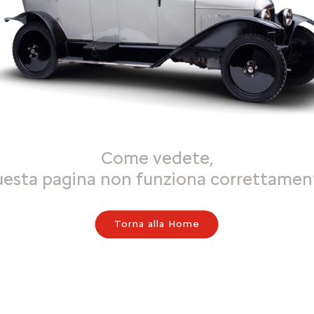
Come vedete,
uesta pagina non funziona correttamen
Torna alla Home