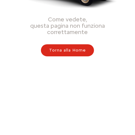
Come vedete,
questa pagina non funziona
correttamente
Torna alla Home