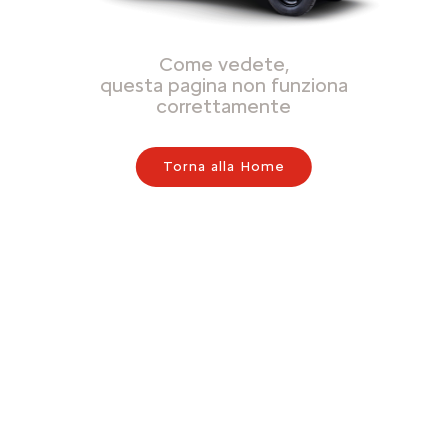
Come vedete,
questa pagina non funziona
correttamente
Torna alla Home