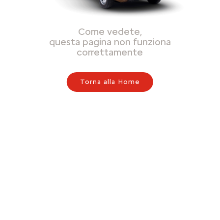
Come vedete,
questa pagina non funziona
correttamente
Torna alla Home