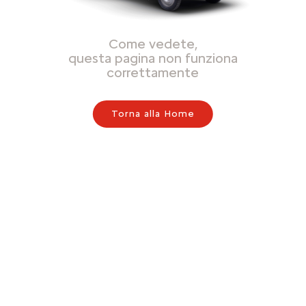
Come vedete,
questa pagina non funziona
correttamente
Torna alla Home