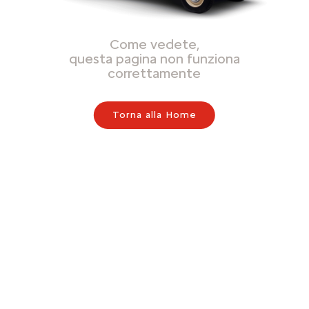
Come vedete,
questa pagina non funziona
correttamente
Torna alla Home