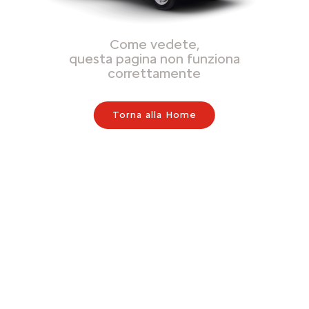
Come vedete,
questa pagina non funziona
correttamente
Torna alla Home