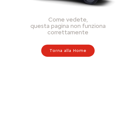
Come vedete,
questa pagina non funziona
correttamente
Torna alla Home