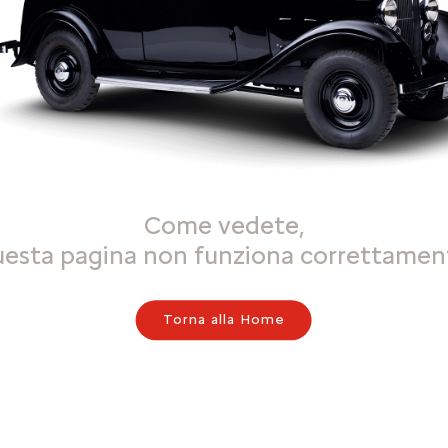
Come vedete,
uesta pagina non funziona correttamen
Torna alla Home