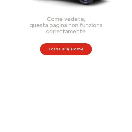
Come vedete,
questa pagina non funziona
correttamente
Torna alla Home