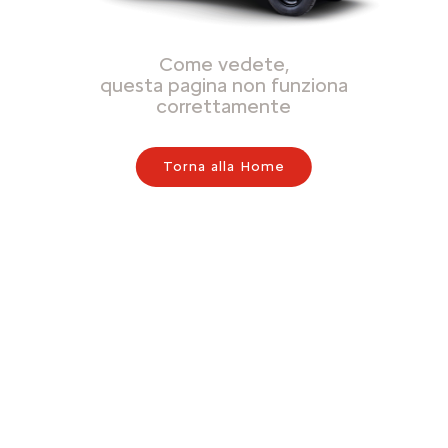
Come vedete,
questa pagina non funziona
correttamente
Torna alla Home