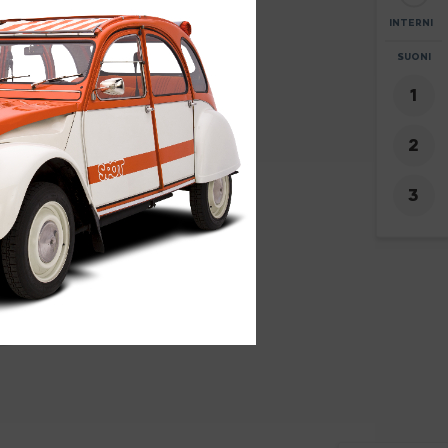
INTERNI
ZOOM
SUONI
+
8
-