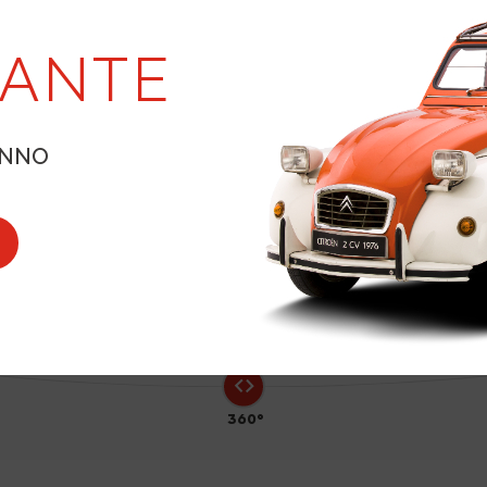
LANTE
1
ANNO
360°