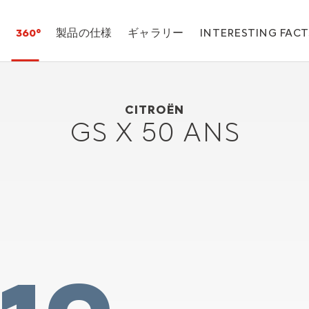
360°
製品の仕様
ギャラリー
INTERESTING FACT
Citroën GS x 50 ANS
1972
CITROËN
GS X 50 ANS