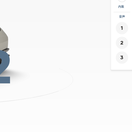
内装
ズーム
音声
+
-
2