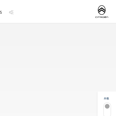
http://www.citroen.
S
外装