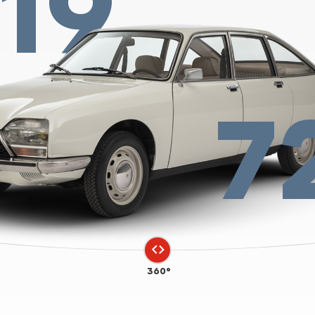
19
7
360°