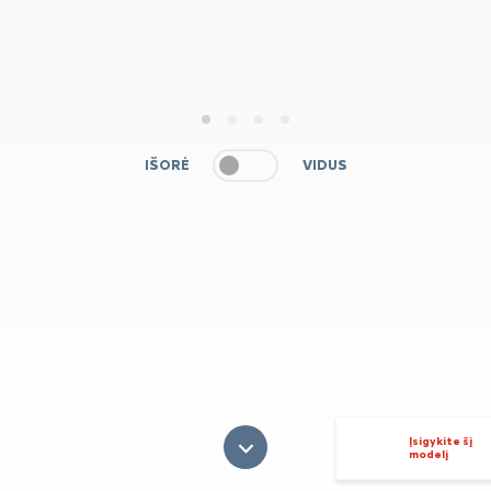
1
2
3
4
IŠORĖ
VIDUS
Įsigykite šį
modelį