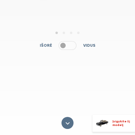
1
2
3
4
IŠORĖ
VIDUS
Įsigykite šį
modelį