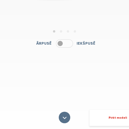
1
2
3
4
ĀRPUSĒ
IEKŠPUSĒ
Pirkt modeli