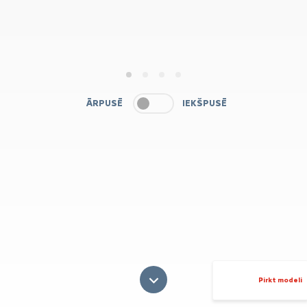
1
2
3
4
ĀRPUSĒ
IEKŠPUSĒ
Pirkt modeli