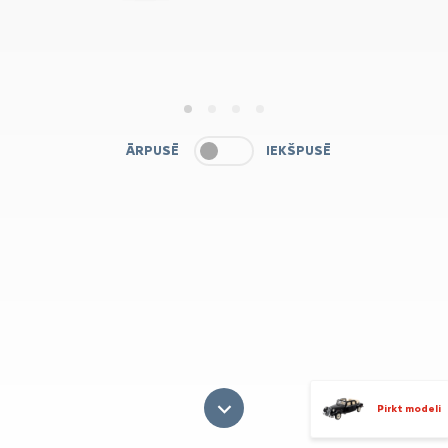
1
2
3
4
ĀRPUSĒ
IEKŠPUSĒ
Pirkt modeli