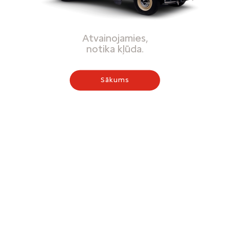
Atvainojamies,
notika kļūda.
Sākums