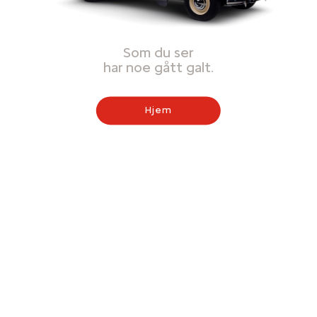
Som du ser
har noe gått galt.
Hjem