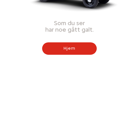
Som du ser
har noe gått galt.
Hjem