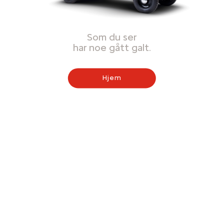
Som du ser
har noe gått galt.
Hjem