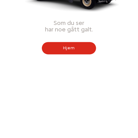
Som du ser
har noe gått galt.
Hjem