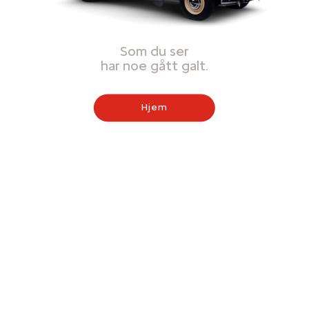
Som du ser
har noe gått galt.
Hjem