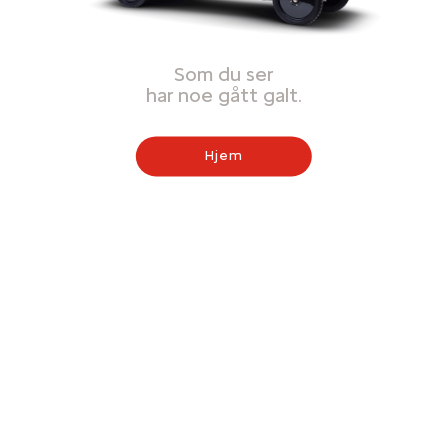
Som du ser
har noe gått galt.
Hjem