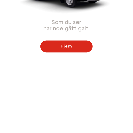
Som du ser
har noe gått galt.
Hjem