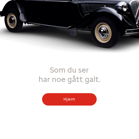
Som du ser
har noe gått galt.
Hjem