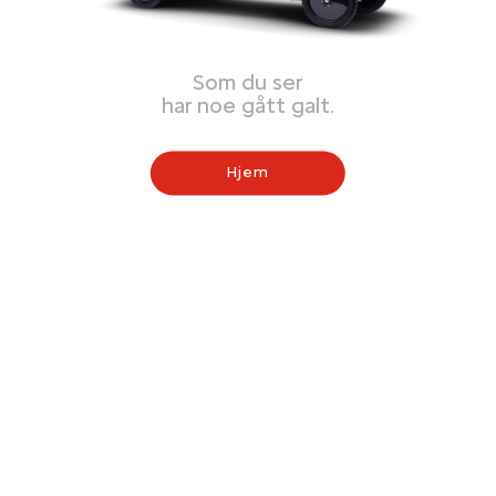
Som du ser
har noe gått galt.
Hjem