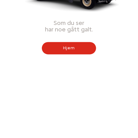
Som du ser
har noe gått galt.
Hjem