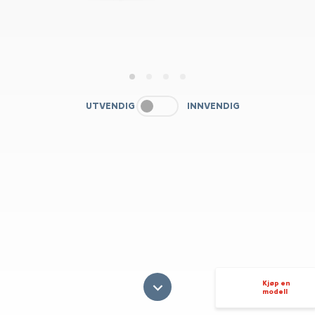
1
2
3
4
UTVENDIG
INNVENDIG
Kjøp en
modell