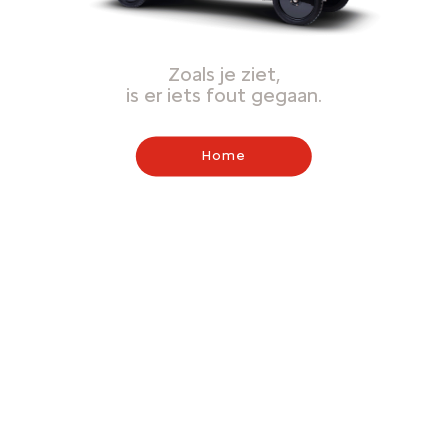
Zoals je ziet,
is er iets fout gegaan.
Home