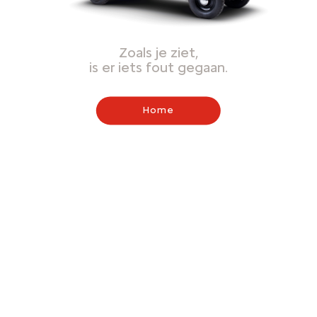
Zoals je ziet,
is er iets fout gegaan.
Home