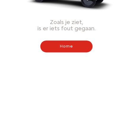
Zoals je ziet,
is er iets fout gegaan.
Home