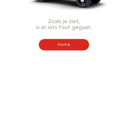
Zoals je ziet,
is er iets fout gegaan.
Home