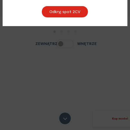
Odkryj spot 2CV
1
2
3
4
ZEWNĄTRZ
WNĘTRZE
Kup model