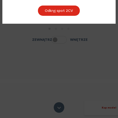
Odkryj spot 2CV
1
2
3
4
ZEWNĄTRZ
WNĘTRZE
Kup model