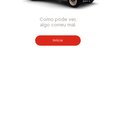
Como pode ver,
algo correu mal.
Início