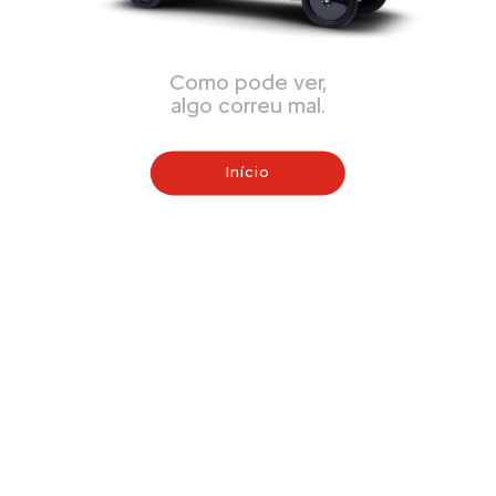
Como pode ver,
algo correu mal.
Início