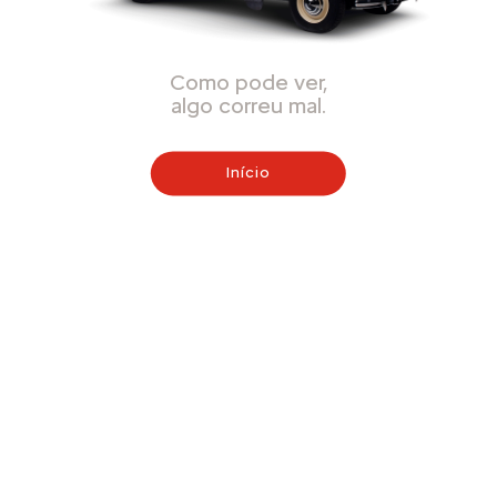
Como pode ver,
algo correu mal.
Início