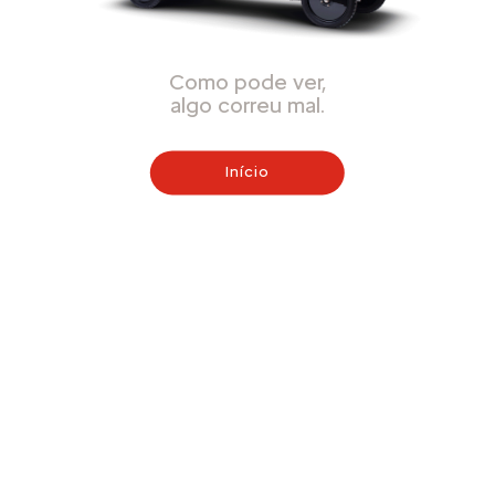
Como pode ver,
algo correu mal.
Início