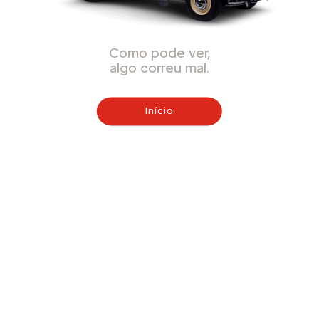
Como pode ver,
algo correu mal.
Início