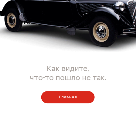
Как видите,
что-то пошло не так.
Главная