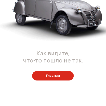
Как видите,
что-то пошло не так.
Главная