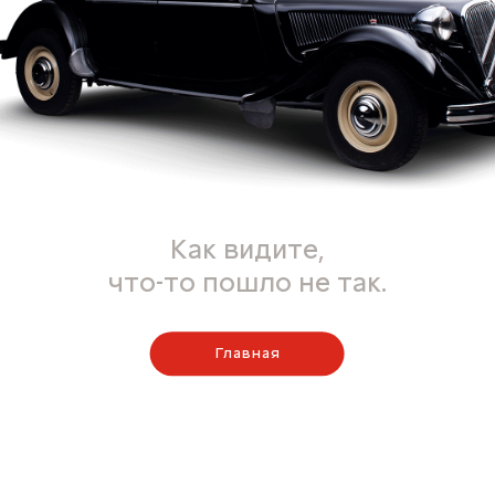
Как видите,
что-то пошло не так.
Главная