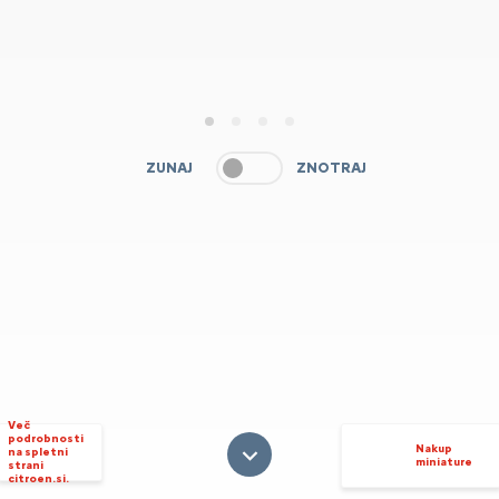
1
2
3
4
ZUNAJ
ZNOTRAJ
Več
podrobnosti
Nakup
na spletni
miniature
strani
citroen.si.