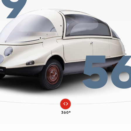
19
5
360°