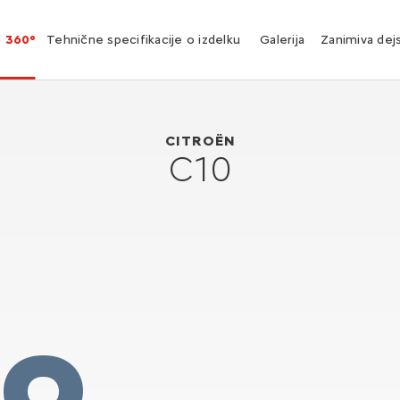
360°
Tehnične specifikacije o izdelku
Galerija
Zanimiva dej
Citroën C10
1956
CITROËN
C10