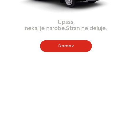
Upsss,
nekaj je narobe.Stran ne deluje.
Domov