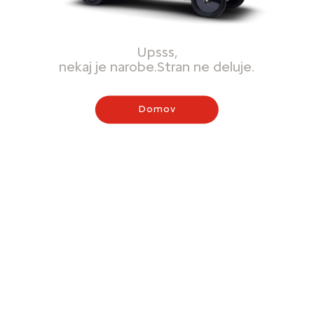
Upsss,
nekaj je narobe.Stran ne deluje.
Domov