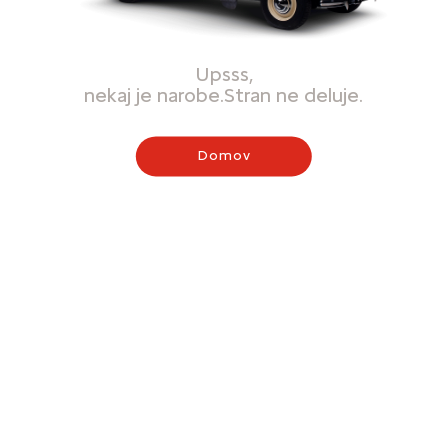
Upsss,
nekaj je narobe.Stran ne deluje.
Domov