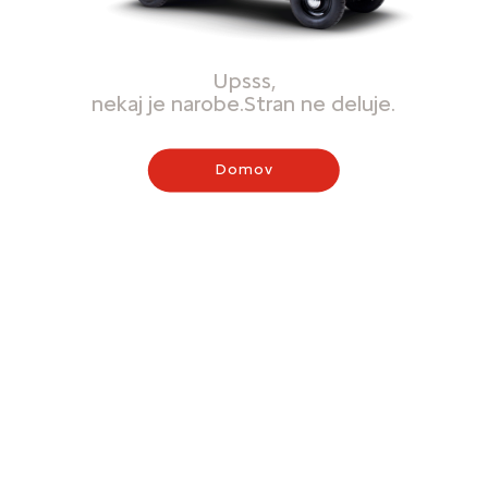
Upsss,
nekaj je narobe.Stran ne deluje.
Domov